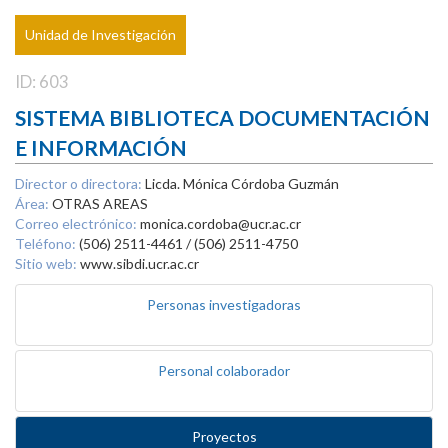
Unidad de Investigación
ID: 603
SISTEMA BIBLIOTECA DOCUMENTACIÓN
E INFORMACIÓN
Director o directora:
Licda. Mónica Córdoba Guzmán
Área:
OTRAS AREAS
Correo electrónico:
monica.cordoba@ucr.ac.cr
Teléfono:
(506) 2511-4461 / (506) 2511-4750
Sitio web:
www.sibdi.ucr.ac.cr
Personas investigadoras
Personal colaborador
Proyectos