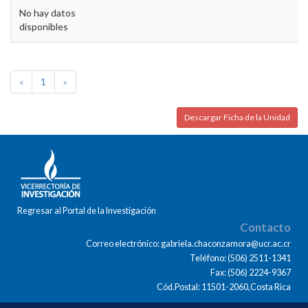
No hay datos
disponibles
«
1
»
Descargar Ficha de la Unidad
Regresar al Portal de la Investigación
Contacto
Correo electrónico: gabriela.chaconzamora@ucr.ac.cr
Teléfono: (506) 2511-1341
Fax: (506) 2224-9367
Cód.Postal: 11501-2060,Costa Rica