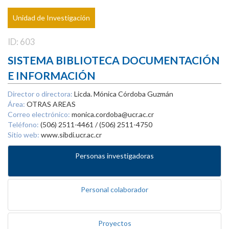
Unidad de Investigación
ID: 603
SISTEMA BIBLIOTECA DOCUMENTACIÓN
E INFORMACIÓN
Director o directora:
Licda. Mónica Córdoba Guzmán
Área:
OTRAS AREAS
Correo electrónico:
monica.cordoba@ucr.ac.cr
Teléfono:
(506) 2511-4461 / (506) 2511-4750
Sitio web:
www.sibdi.ucr.ac.cr
Personas investigadoras
Personal colaborador
Proyectos