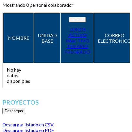
Mostrando
0
personal colaborador
ESTADO
TODOS
ACTIVO
UNIDAD
CORREO
NOMBRE
INACTIVO
BASE
ELECTRÓNICO
TESIARIO
PREGRADO
No hay
datos
disponibles
PROYECTOS
Descargas
Descargar listado en CSV
Descargar listado en PDF