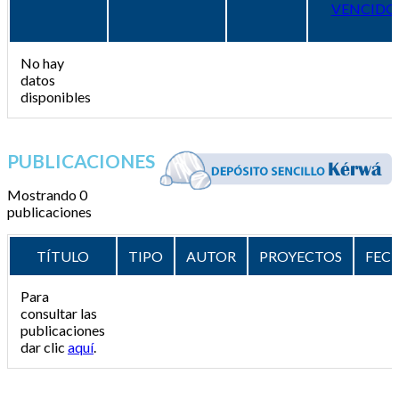
VENCIDO
No hay
datos
disponibles
PUBLICACIONES
Mostrando 0
publicaciones
TÍTULO
TIPO
AUTOR
PROYECTOS
FEC
Para
consultar las
publicaciones
dar clic
aquí
.