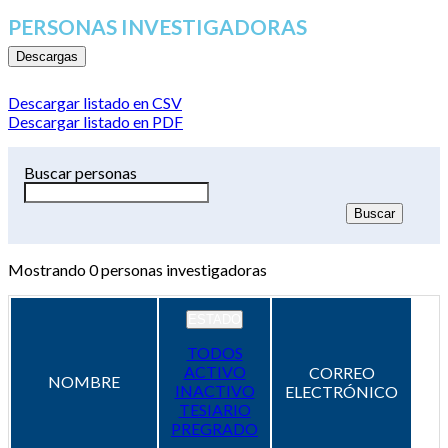
PERSONAS INVESTIGADORAS
Descargas
Descargar listado en CSV
Descargar listado en PDF
Buscar personas
Mostrando
0
personas investigadoras
ESTADO
TODOS
ACTIVO
CORREO
NOMBRE
INACTIVO
ELECTRÓNICO
TESIARIO
PREGRADO