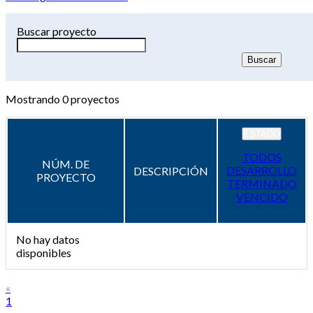
Buscar proyecto
Mostrando
0
proyectos
ESTADO
TODOS
NÚM. DE
DESARROLLO
DESCRIPCIÓN
PROYECTO
TERMINADO
VENCIDO
No hay datos
disponibles
«
1