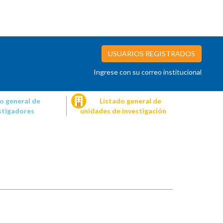
USUARIOS REGISTRADOS
Ingrese con su correo institucional
o general de
Listado general de
stigadores
unidades de investigación