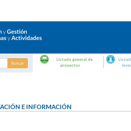
Listado general de
Listad
proyectos
inve
dades de
tigación
TACIÓN E INFORMACIÓN