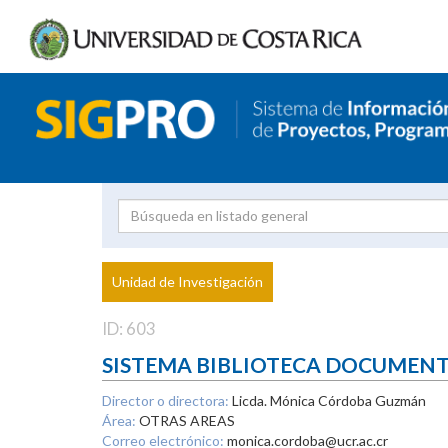
Investigador
Uni
Proyecto
Unidad de Investigación
inves
ID: 603
SISTEMA BIBLIOTECA DOCUMEN
Director o directora:
Licda. Mónica Córdoba Guzmán
Área:
OTRAS AREAS
Correo electrónico:
monica.cordoba@ucr.ac.cr