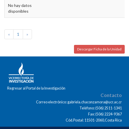
No hay datos
disponibles
«
1
»
Descargar Ficha de la Unidad
Regresar al Portal de la Investigación
Contacto
Correo electrónico: gabriela.chaconzamora@ucr.ac.cr
Teléfono: (506) 2511-1341
Fax: (506) 2224-9367
Cód.Postal: 11501-2060,Costa Rica