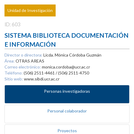
Unidad de Investigación
ID: 603
SISTEMA BIBLIOTECA DOCUMENTACIÓN
E INFORMACIÓN
Director o directora:
Licda. Mónica Córdoba Guzmán
Área:
OTRAS AREAS
Correo electrónico:
monica.cordoba@ucr.ac.cr
Teléfono:
(506) 2511-4461 / (506) 2511-4750
Sitio web:
www.sibdi.ucr.ac.cr
Personas investigadoras
Personal colaborador
Proyectos