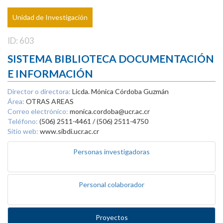
Unidad de Investigación
ID: 603
SISTEMA BIBLIOTECA DOCUMENTACIÓN
E INFORMACIÓN
Director o directora:
Licda. Mónica Córdoba Guzmán
Área:
OTRAS AREAS
Correo electrónico:
monica.cordoba@ucr.ac.cr
Teléfono:
(506) 2511-4461 / (506) 2511-4750
Sitio web:
www.sibdi.ucr.ac.cr
Personas investigadoras
Personal colaborador
Proyectos