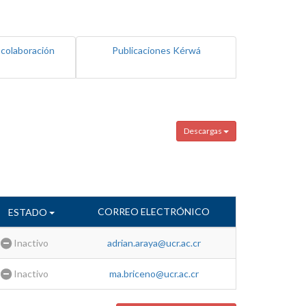
 colaboración
Publicaciones Kérwá
Descargas
CORREO ELECTRÓNICO
ESTADO
Inactivo
adrian.araya@ucr.ac.cr
Inactivo
ma.briceno@ucr.ac.cr