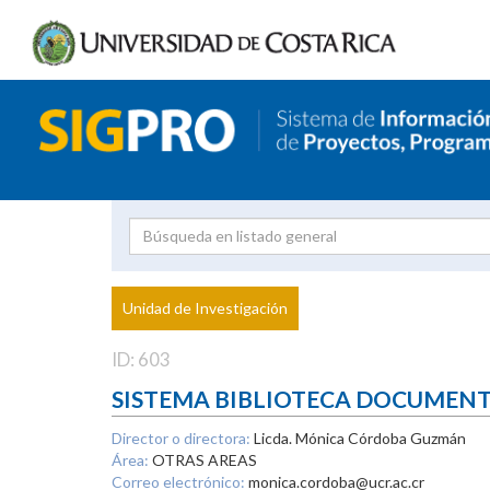
Investigador
Uni
Proyecto
Unidad de Investigación
inves
ID: 603
SISTEMA BIBLIOTECA DOCUMEN
Director o directora:
Licda. Mónica Córdoba Guzmán
Área:
OTRAS AREAS
Correo electrónico:
monica.cordoba@ucr.ac.cr