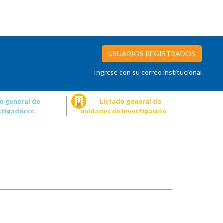
USUARIOS REGISTRADOS
Ingrese con su correo institucional
o general de
Listado general de
stigadores
unidades de investigación