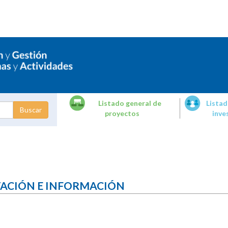
Listado general de
Listad
proyectos
inve
dades de
tigación
TACIÓN E INFORMACIÓN