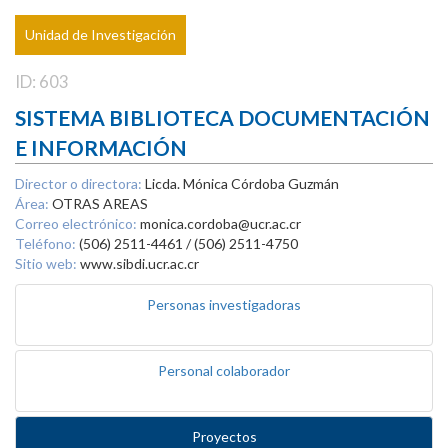
Unidad de Investigación
ID: 603
SISTEMA BIBLIOTECA DOCUMENTACIÓN
E INFORMACIÓN
Director o directora:
Licda. Mónica Córdoba Guzmán
Área:
OTRAS AREAS
Correo electrónico:
monica.cordoba@ucr.ac.cr
Teléfono:
(506) 2511-4461 / (506) 2511-4750
Sitio web:
www.sibdi.ucr.ac.cr
Personas investigadoras
Personal colaborador
Proyectos