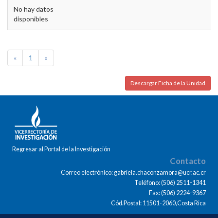
No hay datos
disponibles
«
1
»
Descargar Ficha de la Unidad
Regresar al Portal de la Investigación
Contacto
Correo electrónico: gabriela.chaconzamora@ucr.ac.cr
Teléfono: (506) 2511-1341
Fax: (506) 2224-9367
Cód.Postal: 11501-2060,Costa Rica