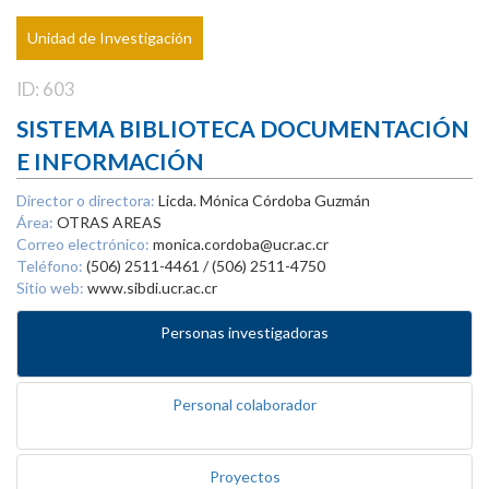
Unidad de Investigación
ID: 603
SISTEMA BIBLIOTECA DOCUMENTACIÓN
E INFORMACIÓN
Director o directora:
Licda. Mónica Córdoba Guzmán
Área:
OTRAS AREAS
Correo electrónico:
monica.cordoba@ucr.ac.cr
Teléfono:
(506) 2511-4461 / (506) 2511-4750
Sitio web:
www.sibdi.ucr.ac.cr
Personas investigadoras
Personal colaborador
Proyectos