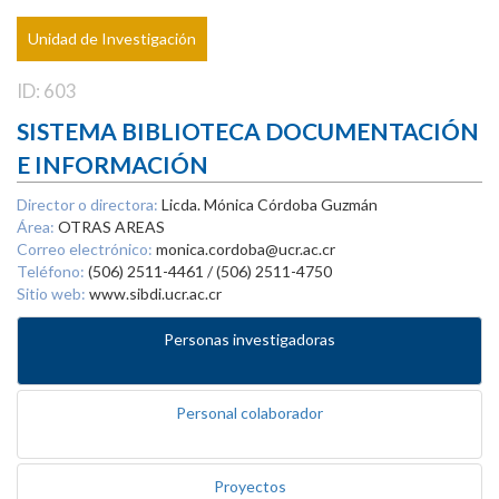
Unidad de Investigación
ID: 603
SISTEMA BIBLIOTECA DOCUMENTACIÓN
E INFORMACIÓN
Director o directora:
Licda. Mónica Córdoba Guzmán
Área:
OTRAS AREAS
Correo electrónico:
monica.cordoba@ucr.ac.cr
Teléfono:
(506) 2511-4461 / (506) 2511-4750
Sitio web:
www.sibdi.ucr.ac.cr
Personas investigadoras
Personal colaborador
Proyectos