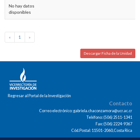
No hay datos
disponibles
«
1
»
Descargar Ficha de la Unidad
Regresar al Portal de la Investigación
Contacto
Correo electrónico: gabriela.chaconzamora@ucr.ac.cr
Teléfono: (506) 2511-1341
Fax: (506) 2224-9367
Cód.Postal: 11501-2060,Costa Rica