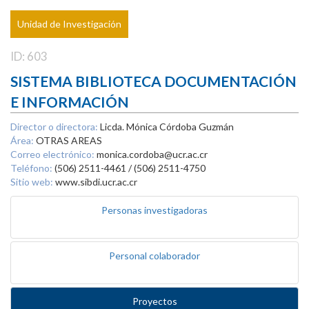
Unidad de Investigación
ID: 603
SISTEMA BIBLIOTECA DOCUMENTACIÓN
E INFORMACIÓN
Director o directora:
Licda. Mónica Córdoba Guzmán
Área:
OTRAS AREAS
Correo electrónico:
monica.cordoba@ucr.ac.cr
Teléfono:
(506) 2511-4461 / (506) 2511-4750
Sitio web:
www.sibdi.ucr.ac.cr
Personas investigadoras
Personal colaborador
Proyectos