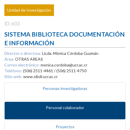
Unidad de Investigación
ID: 603
SISTEMA BIBLIOTECA DOCUMENTACIÓN
E INFORMACIÓN
Director o directora:
Licda. Mónica Córdoba Guzmán
Área:
OTRAS AREAS
Correo electrónico:
monica.cordoba@ucr.ac.cr
Teléfono:
(506) 2511-4461 / (506) 2511-4750
Sitio web:
www.sibdi.ucr.ac.cr
Personas investigadoras
Personal colaborador
Proyectos