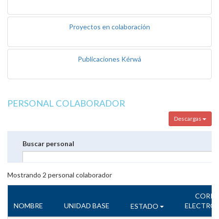
Proyectos en colaboración
Publicaciones Kérwá
PERSONAL COLABORADOR
Descargas
Buscar personal
Mostrando
2
personal colaborador
CORR
NOMBRE
UNIDAD BASE
ELECTRÓ
ESTADO