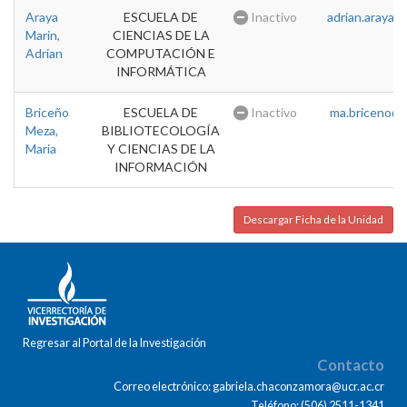
Araya
ESCUELA DE
Inactivo
adrian.araya@u
Marin,
CIENCIAS DE LA
Adrian
COMPUTACIÓN E
INFORMÁTICA
Briceño
ESCUELA DE
Inactivo
ma.briceno@u
Meza,
BIBLIOTECOLOGÍA
Maria
Y CIENCIAS DE LA
INFORMACIÓN
Descargar Ficha de la Unidad
Regresar al Portal de la Investigación
Contacto
Correo electrónico: gabriela.chaconzamora@ucr.ac.cr
Teléfono: (506) 2511-1341