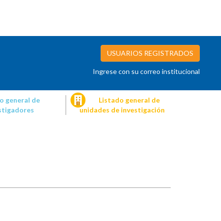
USUARIOS REGISTRADOS
Ingrese con su correo institucional
o general de
Listado general de
stigadores
unidades de investigación