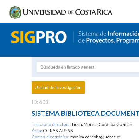
Investigador
Uni
Proyecto
Unidad de Investigación
inves
ID: 603
SISTEMA BIBLIOTECA DOCUMEN
Director o directora:
Licda. Mónica Córdoba Guzmán
Área:
OTRAS AREAS
Correo electrónico:
monica.cordoba@ucr.ac.cr