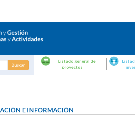
Listado general de
Listad
proyectos
inve
dades de
tigación
TACIÓN E INFORMACIÓN