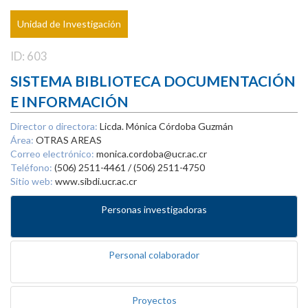
Unidad de Investigación
ID: 603
SISTEMA BIBLIOTECA DOCUMENTACIÓN
E INFORMACIÓN
Director o directora:
Licda. Mónica Córdoba Guzmán
Área:
OTRAS AREAS
Correo electrónico:
monica.cordoba@ucr.ac.cr
Teléfono:
(506) 2511-4461 / (506) 2511-4750
Sitio web:
www.sibdi.ucr.ac.cr
Personas investigadoras
Personal colaborador
Proyectos