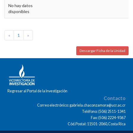
No hay datos
disponibles
«
1
»
Descargar Ficha de la Unidad
Regresar al Portal de la Investigación
Contacto
Correo electrónico: gabriela.chaconzamora@ucr.ac.cr
Teléfono: (506) 2511-1341
Fax: (506) 2224-9367
Cód.Postal: 11501-2060,Costa Rica