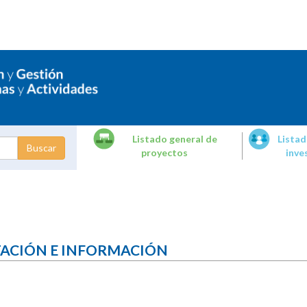
Listado general de
Listad
proyectos
inve
dades de
tigación
TACIÓN E INFORMACIÓN