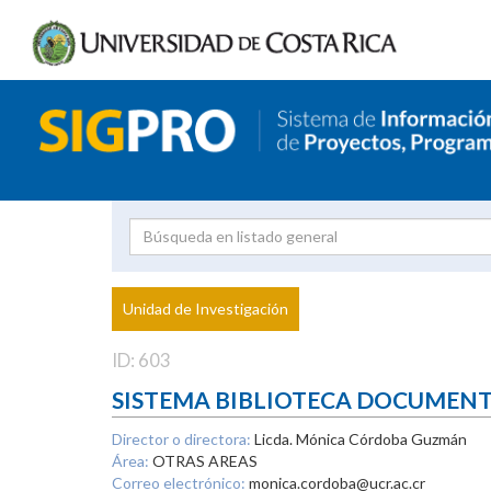
Investigador
Uni
Proyecto
Unidad de Investigación
inves
ID: 603
SISTEMA BIBLIOTECA DOCUMEN
Director o directora:
Licda. Mónica Córdoba Guzmán
Área:
OTRAS AREAS
Correo electrónico:
monica.cordoba@ucr.ac.cr