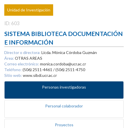
Unidad de Investigación
ID: 603
SISTEMA BIBLIOTECA DOCUMENTACIÓN
E INFORMACIÓN
Director o directora:
Licda. Mónica Córdoba Guzmán
Área:
OTRAS AREAS
Correo electrónico:
monica.cordoba@ucr.ac.cr
Teléfono:
(506) 2511-4461 / (506) 2511-4750
Sitio web:
www.sibdi.ucr.ac.cr
Personas investigadoras
Personal colaborador
Proyectos