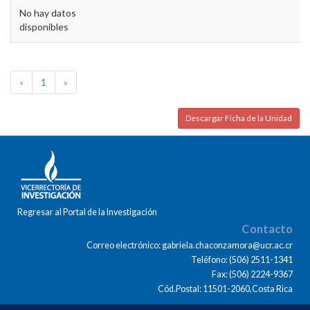
No hay datos
disponibles
«
1
»
Descargar Ficha de la Unidad
Regresar al Portal de la Investigación
Contacto
Correo electrónico: gabriela.chaconzamora@ucr.ac.cr
Teléfono: (506) 2511-1341
Fax: (506) 2224-9367
Cód.Postal: 11501-2060,Costa Rica