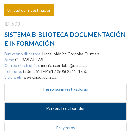
Unidad de Investigación
ID: 603
SISTEMA BIBLIOTECA DOCUMENTACIÓN
E INFORMACIÓN
Director o directora:
Licda. Mónica Córdoba Guzmán
Área:
OTRAS AREAS
Correo electrónico:
monica.cordoba@ucr.ac.cr
Teléfono:
(506) 2511-4461 / (506) 2511-4750
Sitio web:
www.sibdi.ucr.ac.cr
Personas investigadoras
Personal colaborador
Proyectos