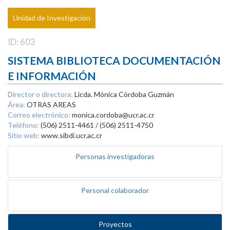
Unidad de Investigación
ID: 603
SISTEMA BIBLIOTECA DOCUMENTACIÓN
E INFORMACIÓN
Director o directora:
Licda. Mónica Córdoba Guzmán
Área:
OTRAS AREAS
Correo electrónico:
monica.cordoba@ucr.ac.cr
Teléfono:
(506) 2511-4461 / (506) 2511-4750
Sitio web:
www.sibdi.ucr.ac.cr
Personas investigadoras
Personal colaborador
Proyectos