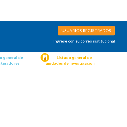
USUARIOS REGISTRADOS
Ingrese con su correo institucional
o general de
Listado general de
stigadores
unidades de investigación