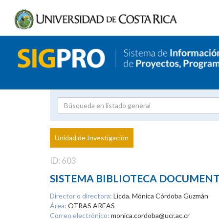
Investigador
Uni
Proyecto
Unidad de Investigación
inves
ID: 603
SISTEMA BIBLIOTECA DOCUMEN
Director o directora:
Licda. Mónica Córdoba Guzmán
Área:
OTRAS AREAS
Correo electrónico:
monica.cordoba@ucr.ac.cr