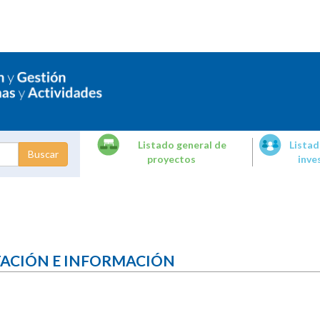
Listado general de
Listad
proyectos
inve
dades de
tigación
TACIÓN E INFORMACIÓN