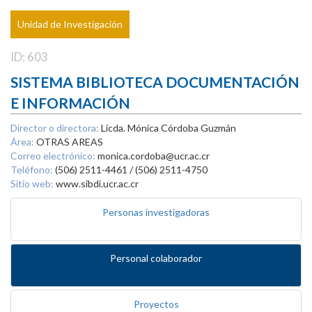
Unidad de Investigación
ID: 603
SISTEMA BIBLIOTECA DOCUMENTACIÓN
E INFORMACIÓN
Director o directora:
Licda. Mónica Córdoba Guzmán
Área:
OTRAS AREAS
Correo electrónico:
monica.cordoba@ucr.ac.cr
Teléfono:
(506) 2511-4461 / (506) 2511-4750
Sitio web:
www.sibdi.ucr.ac.cr
Personas investigadoras
Personal colaborador
Proyectos