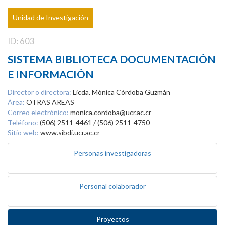
Unidad de Investigación
ID: 603
SISTEMA BIBLIOTECA DOCUMENTACIÓN
E INFORMACIÓN
Director o directora:
Licda. Mónica Córdoba Guzmán
Área:
OTRAS AREAS
Correo electrónico:
monica.cordoba@ucr.ac.cr
Teléfono:
(506) 2511-4461 / (506) 2511-4750
Sitio web:
www.sibdi.ucr.ac.cr
Personas investigadoras
Personal colaborador
Proyectos