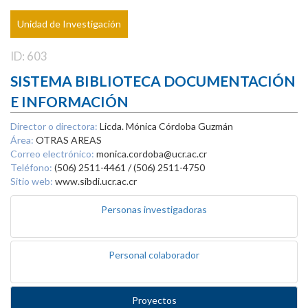
Unidad de Investigación
ID: 603
SISTEMA BIBLIOTECA DOCUMENTACIÓN
E INFORMACIÓN
Director o directora:
Licda. Mónica Córdoba Guzmán
Área:
OTRAS AREAS
Correo electrónico:
monica.cordoba@ucr.ac.cr
Teléfono:
(506) 2511-4461 / (506) 2511-4750
Sitio web:
www.sibdi.ucr.ac.cr
Personas investigadoras
Personal colaborador
Proyectos