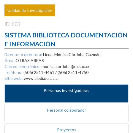
Unidad de Investigación
ID: 603
SISTEMA BIBLIOTECA DOCUMENTACIÓN
E INFORMACIÓN
Director o directora:
Licda. Mónica Córdoba Guzmán
Área:
OTRAS AREAS
Correo electrónico:
monica.cordoba@ucr.ac.cr
Teléfono:
(506) 2511-4461 / (506) 2511-4750
Sitio web:
www.sibdi.ucr.ac.cr
Personas investigadoras
Personal colaborador
Proyectos