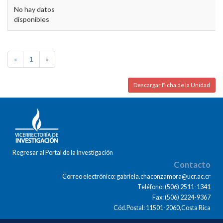
No hay datos
disponibles
«
1
»
Descargar Ficha de la Unidad
Regresar al Portal de la Investigación
Contacto
Correo electrónico: gabriela.chaconzamora@ucr.ac.cr
Teléfono: (506) 2511-1341
Fax: (506) 2224-9367
Cód.Postal: 11501-2060,Costa Rica