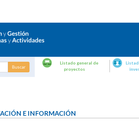
Listado general de
Listad
proyectos
inve
dades de
tigación
TACIÓN E INFORMACIÓN