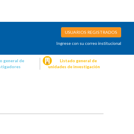
USUARIOS REGISTRADOS
Ingrese con su correo institucional
o general de
Listado general de
stigadores
unidades de investigación