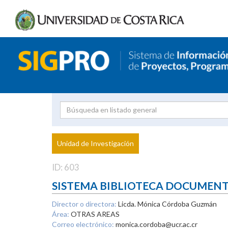
Investigador
Uni
Proyecto
Unidad de Investigación
inves
ID: 603
SISTEMA BIBLIOTECA DOCUMEN
Director o directora:
Licda. Mónica Córdoba Guzmán
Área:
OTRAS AREAS
Correo electrónico:
monica.cordoba@ucr.ac.cr