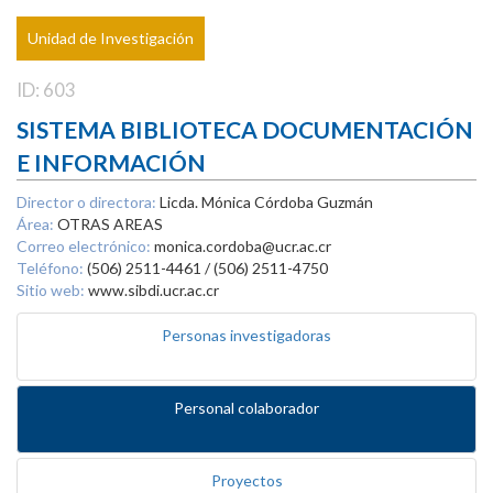
Unidad de Investigación
ID: 603
SISTEMA BIBLIOTECA DOCUMENTACIÓN
E INFORMACIÓN
Director o directora:
Licda. Mónica Córdoba Guzmán
Área:
OTRAS AREAS
Correo electrónico:
monica.cordoba@ucr.ac.cr
Teléfono:
(506) 2511-4461 / (506) 2511-4750
Sitio web:
www.sibdi.ucr.ac.cr
Personas investigadoras
Personal colaborador
Proyectos