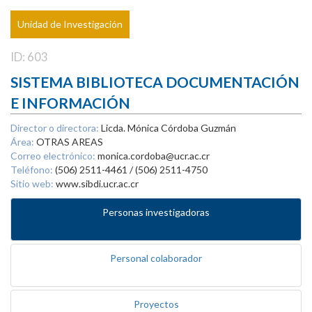
Unidad de Investigación
ID: 603
SISTEMA BIBLIOTECA DOCUMENTACIÓN
E INFORMACIÓN
Director o directora:
Licda. Mónica Córdoba Guzmán
Área:
OTRAS AREAS
Correo electrónico:
monica.cordoba@ucr.ac.cr
Teléfono:
(506) 2511-4461 / (506) 2511-4750
Sitio web:
www.sibdi.ucr.ac.cr
Personas investigadoras
Personal colaborador
Proyectos