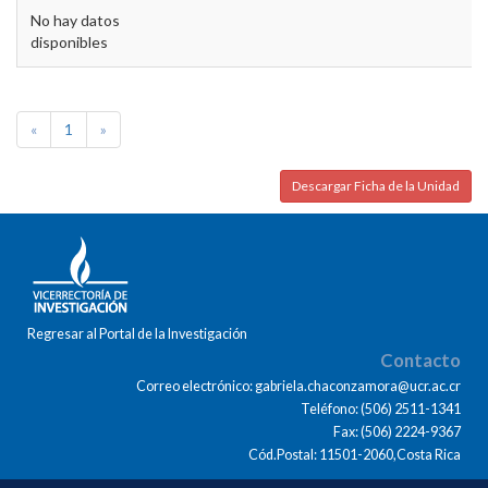
No hay datos
disponibles
«
1
»
Descargar Ficha de la Unidad
Regresar al Portal de la Investigación
Contacto
Correo electrónico: gabriela.chaconzamora@ucr.ac.cr
Teléfono: (506) 2511-1341
Fax: (506) 2224-9367
Cód.Postal: 11501-2060,Costa Rica