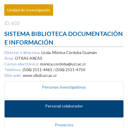
Unidad de Investigación
ID: 603
SISTEMA BIBLIOTECA DOCUMENTACIÓN
E INFORMACIÓN
Director o directora:
Licda. Mónica Córdoba Guzmán
Área:
OTRAS AREAS
Correo electrónico:
monica.cordoba@ucr.ac.cr
Teléfono:
(506) 2511-4461 / (506) 2511-4750
Sitio web:
www.sibdi.ucr.ac.cr
Personas investigadoras
Personal colaborador
Proyectos