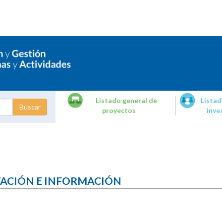
Listado general de
Listad
proyectos
inve
dades de
tigación
TACIÓN E INFORMACIÓN