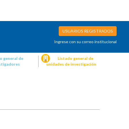
USUARIOS REGISTRADOS
Ingrese con su correo institucional
o general de
Listado general de
stigadores
unidades de investigación