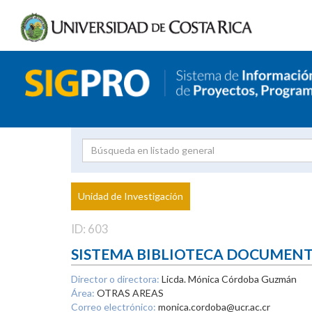
Investigador
Uni
Proyecto
Unidad de Investigación
inves
ID: 603
SISTEMA BIBLIOTECA DOCUMEN
Director o directora:
Licda. Mónica Córdoba Guzmán
Área:
OTRAS AREAS
Correo electrónico:
monica.cordoba@ucr.ac.cr