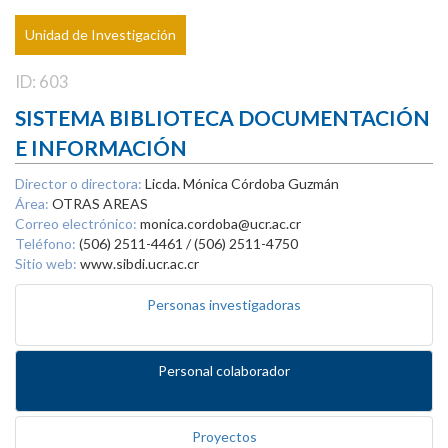
Unidad de Investigación
ID: 603
SISTEMA BIBLIOTECA DOCUMENTACIÓN
E INFORMACIÓN
Director o directora:
Licda. Mónica Córdoba Guzmán
Área:
OTRAS AREAS
Correo electrónico:
monica.cordoba@ucr.ac.cr
Teléfono:
(506) 2511-4461 / (506) 2511-4750
Sitio web:
www.sibdi.ucr.ac.cr
Personas investigadoras
Personal colaborador
Proyectos