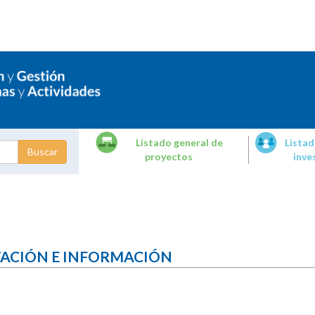
Listado general de
Listad
proyectos
inve
dades de
tigación
TACIÓN E INFORMACIÓN