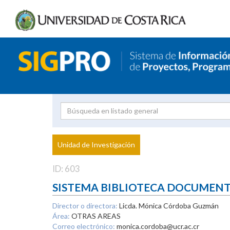
Investigador
Uni
Proyecto
Unidad de Investigación
inves
ID: 603
SISTEMA BIBLIOTECA DOCUMEN
Director o directora:
Licda. Mónica Córdoba Guzmán
Área:
OTRAS AREAS
Correo electrónico:
monica.cordoba@ucr.ac.cr