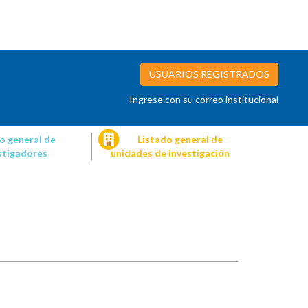
USUARIOS REGISTRADOS
Ingrese con su correo institucional
o general de
Listado general de
stigadores
unidades de investigación