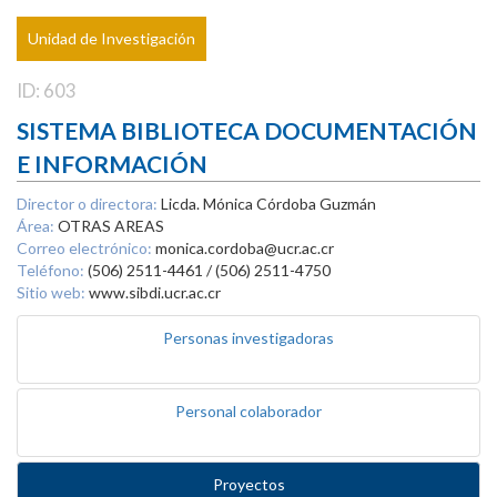
Unidad de Investigación
ID: 603
SISTEMA BIBLIOTECA DOCUMENTACIÓN
E INFORMACIÓN
Director o directora:
Licda. Mónica Córdoba Guzmán
Área:
OTRAS AREAS
Correo electrónico:
monica.cordoba@ucr.ac.cr
Teléfono:
(506) 2511-4461 / (506) 2511-4750
Sitio web:
www.sibdi.ucr.ac.cr
Personas investigadoras
Personal colaborador
Proyectos