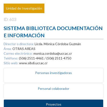
Unidad de Investigación
ID: 603
SISTEMA BIBLIOTECA DOCUMENTACIÓN
E INFORMACIÓN
Director o directora:
Licda. Mónica Córdoba Guzmán
Área:
OTRAS AREAS
Correo electrónico:
monica.cordoba@ucr.ac.cr
Teléfono:
(506) 2511-4461 / (506) 2511-4750
Sitio web:
www.sibdi.ucr.ac.cr
Personas investigadoras
Personal colaborador
Proyectos