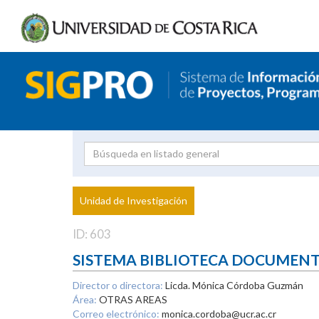
Investigador
Uni
Proyecto
Unidad de Investigación
inves
ID: 603
SISTEMA BIBLIOTECA DOCUMEN
Director o directora:
Licda. Mónica Córdoba Guzmán
Área:
OTRAS AREAS
Correo electrónico:
monica.cordoba@ucr.ac.cr