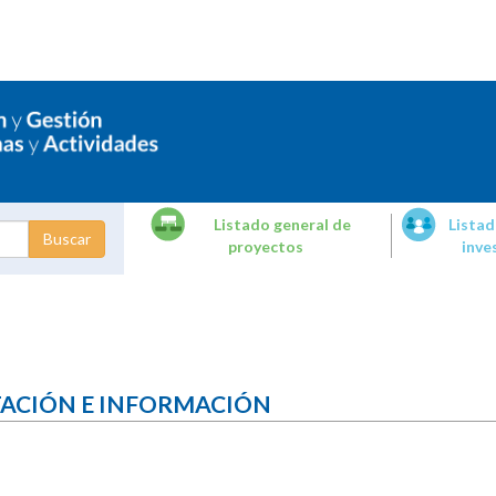
Listado general de
Listad
proyectos
inve
dades de
tigación
TACIÓN E INFORMACIÓN