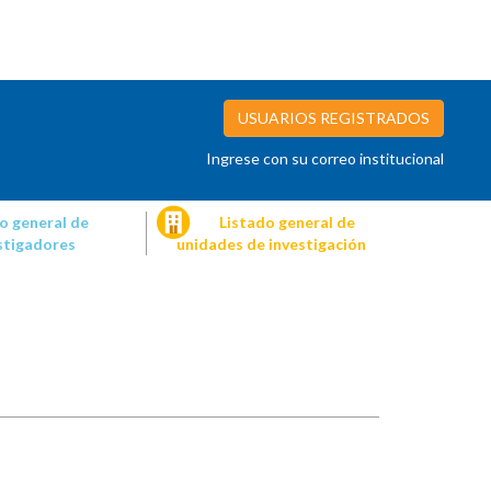
USUARIOS REGISTRADOS
Ingrese con su correo institucional
o general de
Listado general de
stigadores
unidades de investigación