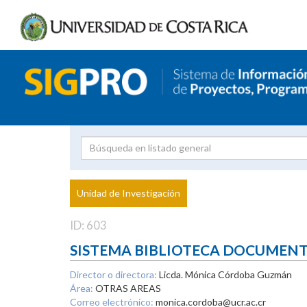
Investigador
Uni
Proyecto
Unidad de Investigación
inves
ID: 603
SISTEMA BIBLIOTECA DOCUMEN
Director o directora:
Licda. Mónica Córdoba Guzmán
Área:
OTRAS AREAS
Correo electrónico:
monica.cordoba@ucr.ac.cr