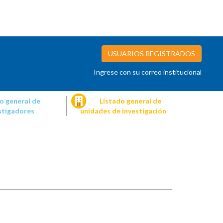
USUARIOS REGISTRADOS
Ingrese con su correo institucional
o general de
Listado general de
stigadores
unidades de investigación