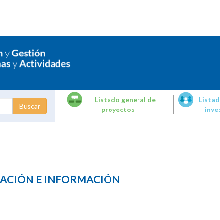
Listado general de
Listad
proyectos
inve
dades de
tigación
TACIÓN E INFORMACIÓN