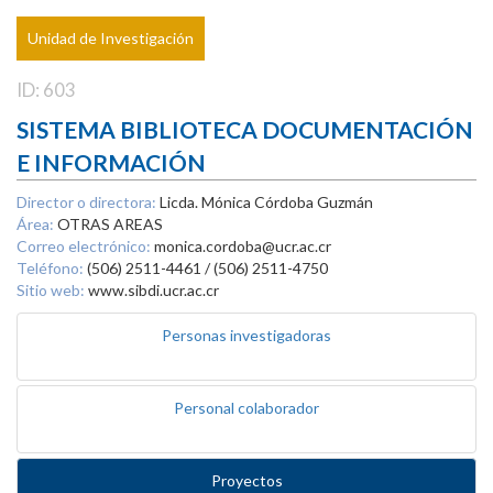
Unidad de Investigación
ID: 603
SISTEMA BIBLIOTECA DOCUMENTACIÓN
E INFORMACIÓN
Director o directora:
Licda. Mónica Córdoba Guzmán
Área:
OTRAS AREAS
Correo electrónico:
monica.cordoba@ucr.ac.cr
Teléfono:
(506) 2511-4461 / (506) 2511-4750
Sitio web:
www.sibdi.ucr.ac.cr
Personas investigadoras
Personal colaborador
Proyectos