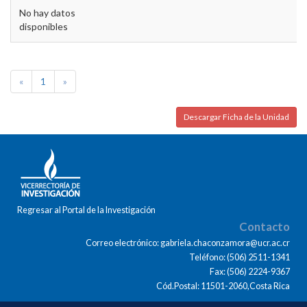
No hay datos
disponibles
«
1
»
Descargar Ficha de la Unidad
Regresar al Portal de la Investigación
Contacto
Correo electrónico: gabriela.chaconzamora@ucr.ac.cr
Teléfono: (506) 2511-1341
Fax: (506) 2224-9367
Cód.Postal: 11501-2060,Costa Rica