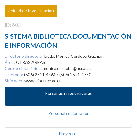
Unidad de Investigación
ID: 603
SISTEMA BIBLIOTECA DOCUMENTACIÓN
E INFORMACIÓN
Director o directora:
Licda. Mónica Córdoba Guzmán
Área:
OTRAS AREAS
Correo electrónico:
monica.cordoba@ucr.ac.cr
Teléfono:
(506) 2511-4461 / (506) 2511-4750
Sitio web:
www.sibdi.ucr.ac.cr
Personas investigadoras
Personal colaborador
Proyectos