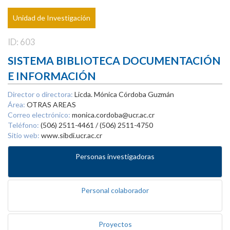
Unidad de Investigación
ID: 603
SISTEMA BIBLIOTECA DOCUMENTACIÓN
E INFORMACIÓN
Director o directora:
Licda. Mónica Córdoba Guzmán
Área:
OTRAS AREAS
Correo electrónico:
monica.cordoba@ucr.ac.cr
Teléfono:
(506) 2511-4461 / (506) 2511-4750
Sitio web:
www.sibdi.ucr.ac.cr
Personas investigadoras
Personal colaborador
Proyectos