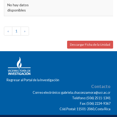
No hay datos
disponibles
«
1
»
Descargar Ficha de la Unidad
Regresar al Portal de la Investigación
Contacto
Correo electrónico: gabriela.chaconzamora@ucr.ac.cr
Teléfono: (506) 2511-1341
Fax: (506) 2224-9367
Cód.Postal: 11501-2060,Costa Rica