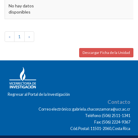
No hay datos
disponibles
«
1
»
Descargar Ficha de la Unidad
Regresar al Portal de la Investigación
Contacto
Correo electrónico: gabriela.chaconzamora@ucr.ac.cr
Teléfono: (506) 2511-1341
Fax: (506) 2224-9367
Cód.Postal: 11501-2060,Costa Rica