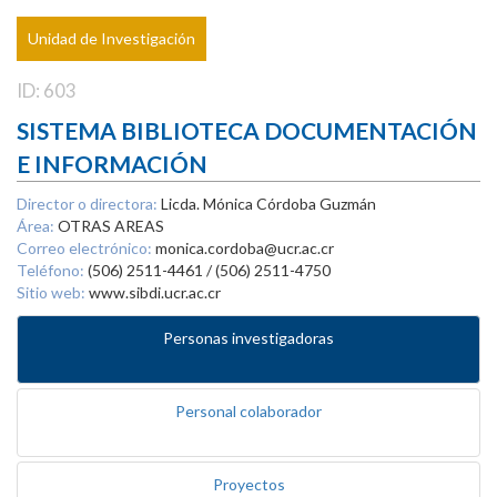
Unidad de Investigación
ID: 603
SISTEMA BIBLIOTECA DOCUMENTACIÓN
E INFORMACIÓN
Director o directora:
Licda. Mónica Córdoba Guzmán
Área:
OTRAS AREAS
Correo electrónico:
monica.cordoba@ucr.ac.cr
Teléfono:
(506) 2511-4461 / (506) 2511-4750
Sitio web:
www.sibdi.ucr.ac.cr
Personas investigadoras
Personal colaborador
Proyectos