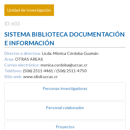
Unidad de Investigación
ID: 603
SISTEMA BIBLIOTECA DOCUMENTACIÓN
E INFORMACIÓN
Director o directora:
Licda. Mónica Córdoba Guzmán
Área:
OTRAS AREAS
Correo electrónico:
monica.cordoba@ucr.ac.cr
Teléfono:
(506) 2511-4461 / (506) 2511-4750
Sitio web:
www.sibdi.ucr.ac.cr
Personas investigadoras
Personal colaborador
Proyectos