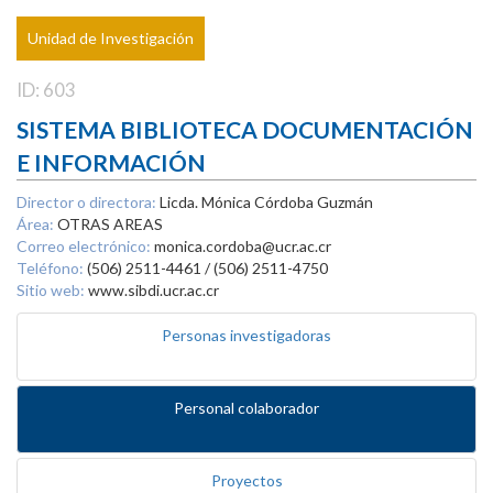
Unidad de Investigación
ID: 603
SISTEMA BIBLIOTECA DOCUMENTACIÓN
E INFORMACIÓN
Director o directora:
Licda. Mónica Córdoba Guzmán
Área:
OTRAS AREAS
Correo electrónico:
monica.cordoba@ucr.ac.cr
Teléfono:
(506) 2511-4461 / (506) 2511-4750
Sitio web:
www.sibdi.ucr.ac.cr
Personas investigadoras
Personal colaborador
Proyectos