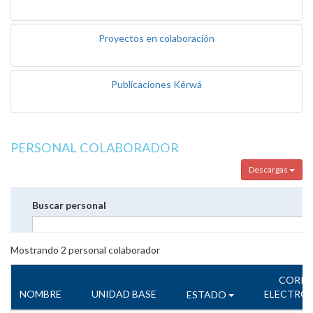
Proyectos en colaboración
Publicaciones Kérwá
PERSONAL COLABORADOR
Descargas
Buscar personal
Mostrando
2
personal colaborador
CORR
NOMBRE
UNIDAD BASE
ELECTRÓ
ESTADO