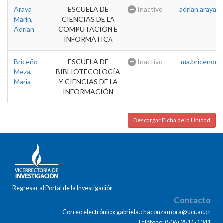
Araya
ESCUELA DE
Inactivo
adrian.araya@u
Marin,
CIENCIAS DE LA
Adrian
COMPUTACIÓN E
INFORMÁTICA
Briceño
ESCUELA DE
Inactivo
ma.briceno@u
Meza,
BIBLIOTECOLOGÍA
Maria
Y CIENCIAS DE LA
INFORMACIÓN
Descargar Ficha de la Unidad
Regresar al Portal de la Investigación
Contacto
Correo electrónico: gabriela.chaconzamora@ucr.ac.cr
Teléfono: (506) 2511-1341