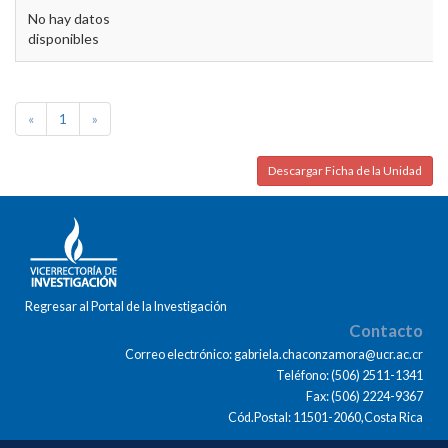
No hay datos
disponibles
«
1
»
Descargar Ficha de la Unidad
Regresar al Portal de la Investigación
Contacto
Correo electrónico: gabriela.chaconzamora@ucr.ac.cr
Teléfono: (506) 2511-1341
Fax: (506) 2224-9367
Cód.Postal: 11501-2060,Costa Rica