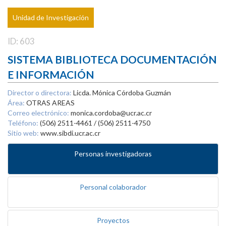
Unidad de Investigación
ID: 603
SISTEMA BIBLIOTECA DOCUMENTACIÓN
E INFORMACIÓN
Director o directora:
Licda. Mónica Córdoba Guzmán
Área:
OTRAS AREAS
Correo electrónico:
monica.cordoba@ucr.ac.cr
Teléfono:
(506) 2511-4461 / (506) 2511-4750
Sitio web:
www.sibdi.ucr.ac.cr
Personas investigadoras
Personal colaborador
Proyectos