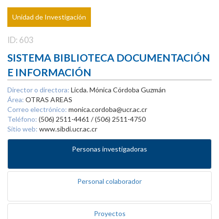
Unidad de Investigación
ID: 603
SISTEMA BIBLIOTECA DOCUMENTACIÓN
E INFORMACIÓN
Director o directora:
Licda. Mónica Córdoba Guzmán
Área:
OTRAS AREAS
Correo electrónico:
monica.cordoba@ucr.ac.cr
Teléfono:
(506) 2511-4461 / (506) 2511-4750
Sitio web:
www.sibdi.ucr.ac.cr
Personas investigadoras
Personal colaborador
Proyectos