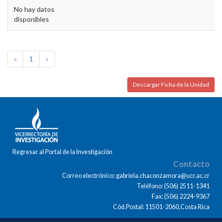
No hay datos
disponibles
«
1
»
Descargar Ficha de la Unidad
Regresar al Portal de la Investigación
Contacto
Correo electrónico: gabriela.chaconzamora@ucr.ac.cr
Teléfono: (506) 2511-1341
Fax: (506) 2224-9367
Cód.Postal: 11501-2060,Costa Rica