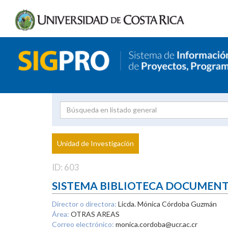
Investigador
Uni
Proyecto
Unidad de Investigación
inves
ID: 603
SISTEMA BIBLIOTECA DOCUMEN
Director o directora:
Licda. Mónica Córdoba Guzmán
Área:
OTRAS AREAS
Correo electrónico:
monica.cordoba@ucr.ac.cr