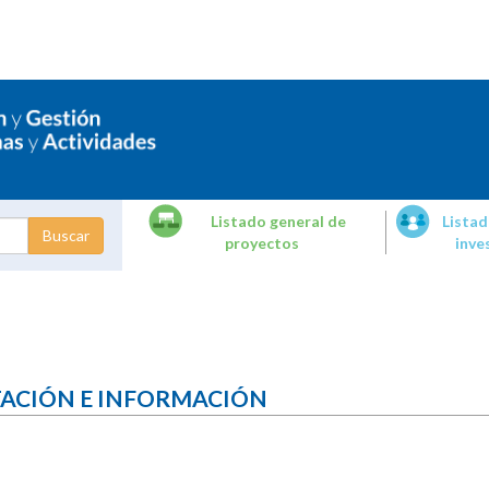
Listado general de
Listad
proyectos
inve
dades de
tigación
TACIÓN E INFORMACIÓN