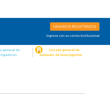
USUARIOS REGISTRADOS
Ingrese con su correo institucional
o general de
Listado general de
stigadores
unidades de investigación