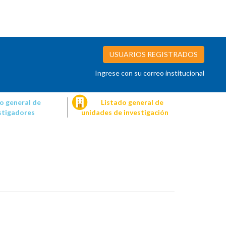
USUARIOS REGISTRADOS
Ingrese con su correo institucional
o general de
Listado general de
stigadores
unidades de investigación