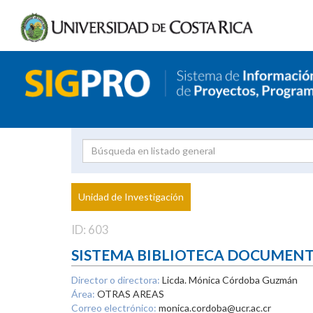
Investigador
Uni
Proyecto
Unidad de Investigación
inves
ID: 603
SISTEMA BIBLIOTECA DOCUMEN
Director o directora:
Licda. Mónica Córdoba Guzmán
Área:
OTRAS AREAS
Correo electrónico:
monica.cordoba@ucr.ac.cr