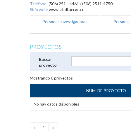
Teléfono:
(506) 2511-4461 / (506) 2511-4750
Sitio web:
www.sibdi.ucr.ac.cr
Personas investigadoras
Personal 
PROYECTOS
Buscar
proyecto
Mostrando
0
proyectos
NÚM. DE PROYECTO
No hay datos disponibles
«
1
»