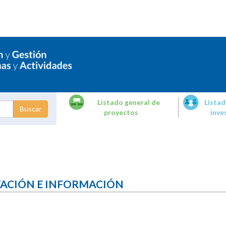
Listado general de
Listad
proyectos
inve
dades de
tigación
TACIÓN E INFORMACIÓN