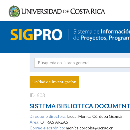
Investigador
Uni
Proyecto
Unidad de Investigación
inves
ID: 603
SISTEMA BIBLIOTECA DOCUMEN
Director o directora:
Licda. Mónica Córdoba Guzmán
Área:
OTRAS AREAS
Correo electrónico:
monica.cordoba@ucr.ac.cr