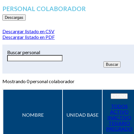
PERSONAL COLABORADOR
Descargas
Descargar listado en CSV
Descargar listado en PDF
Buscar personal
Mostrando
0
personal colaborador
ESTADO
TODOS
ACTIVO
NOMBRE
UNIDAD BASE
INACTIVO
TESIARIO
PREGRADO