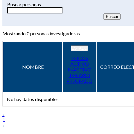
Buscar personas
Mostrando
0
personas investigadoras
ESTADO
TODOS
ACTIVO
NOMBRE
CORREO ELEC
INACTIVO
TESIARIO
PREGRADO
No hay datos disponibles
«
1
»