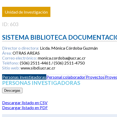
Unidad de Investigación
ID: 603
SISTEMA BIBLIOTECA DOCUMENTACI
Director o directora:
Licda. Mónica Córdoba Guzmán
Área:
OTRAS AREAS
Correo electrónico:
monica.cordoba@ucr.ac.cr
Teléfono:
(506) 2511-4461 / (506) 2511-4750
Sitio web:
www.sibdi.ucr.ac.cr
Personas investigadoras
Personal colaborador
Proyectos
Proyec
PERSONAS INVESTIGADORAS
Descargas
Descargar listado en CSV
Descargar listado en PDF