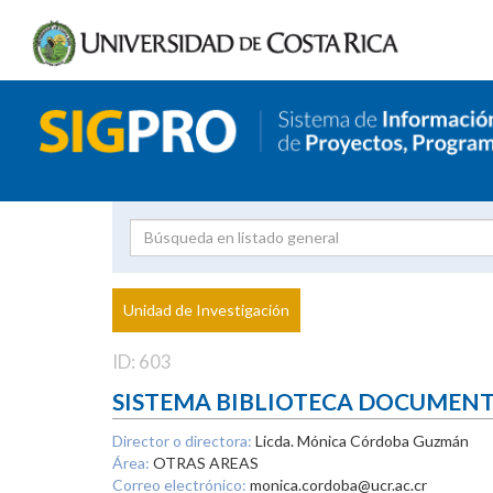
Investigador
Uni
Proyecto
Unidad de Investigación
inves
ID: 603
SISTEMA BIBLIOTECA DOCUMEN
Director o directora:
Licda. Mónica Córdoba Guzmán
Área:
OTRAS AREAS
Correo electrónico:
monica.cordoba@ucr.ac.cr