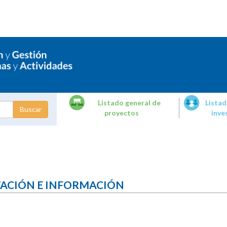
Listado general de
Listad
proyectos
inve
dades de
tigación
TACIÓN E INFORMACIÓN