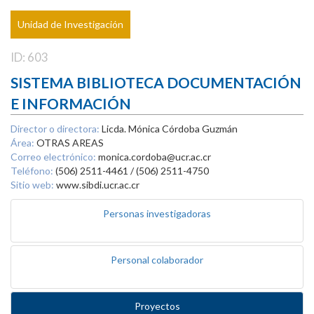
Unidad de Investigación
ID: 603
SISTEMA BIBLIOTECA DOCUMENTACIÓN
E INFORMACIÓN
Director o directora:
Licda. Mónica Córdoba Guzmán
Área:
OTRAS AREAS
Correo electrónico:
monica.cordoba@ucr.ac.cr
Teléfono:
(506) 2511-4461 / (506) 2511-4750
Sitio web:
www.sibdi.ucr.ac.cr
Personas investigadoras
Personal colaborador
Proyectos