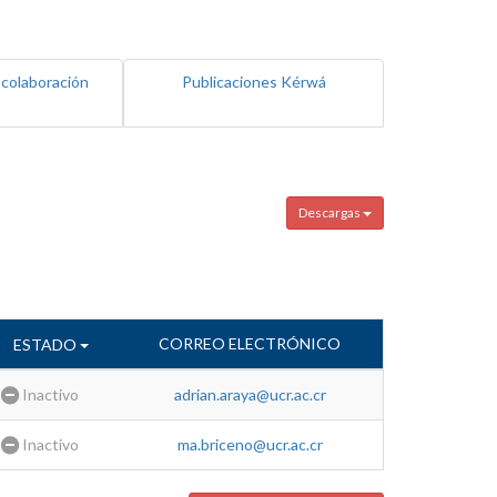
 colaboración
Publicaciones Kérwá
Descargas
CORREO ELECTRÓNICO
ESTADO
Inactivo
adrian.araya@ucr.ac.cr
Inactivo
ma.briceno@ucr.ac.cr