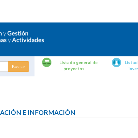
Listado general de
Listad
proyectos
inve
dades de
tigación
TACIÓN E INFORMACIÓN