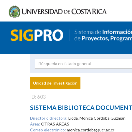
Investigador
Uni
Proyecto
Unidad de Investigación
inves
ID: 603
SISTEMA BIBLIOTECA DOCUMEN
Director o directora:
Licda. Mónica Córdoba Guzmán
Área:
OTRAS AREAS
Correo electrónico:
monica.cordoba@ucr.ac.cr