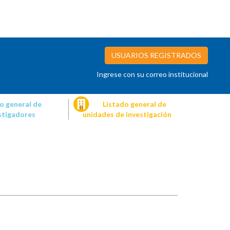
USUARIOS REGISTRADOS
Ingrese con su correo institucional
o general de
Listado general de
stigadores
unidades de investigación