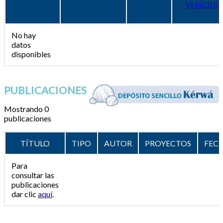
VENCIDO
No hay
datos
disponibles
PUBLICACIONES
Mostrando 0
publicaciones
TÍTULO
TIPO
AUTOR
PROYECTOS
FEC
Para
consultar las
publicaciones
dar clic
aquí
.