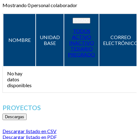
Mostrando
0
personal colaborador
ESTADO
TODOS
ACTIVO
UNIDAD
CORREO
NOMBRE
INACTIVO
BASE
ELECTRÓNICO
TESIARIO
PREGRADO
No hay
datos
disponibles
PROYECTOS
Descargas
Descargar listado en CSV
Descargar listado en PDF