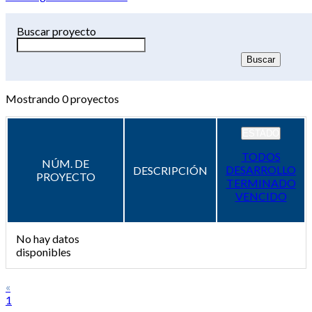
Buscar proyecto
Mostrando
0
proyectos
ESTADO
TODOS
NÚM. DE
DESARROLLO
DESCRIPCIÓN
PROYECTO
TERMINADO
VENCIDO
No hay datos
disponibles
«
1