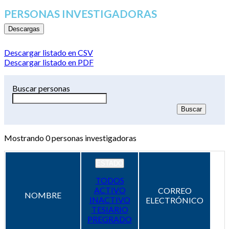
PERSONAS INVESTIGADORAS
Descargas
Descargar listado en CSV
Descargar listado en PDF
Buscar personas
Mostrando
0
personas investigadoras
ESTADO
TODOS
ACTIVO
CORREO
NOMBRE
INACTIVO
ELECTRÓNICO
TESIARIO
PREGRADO